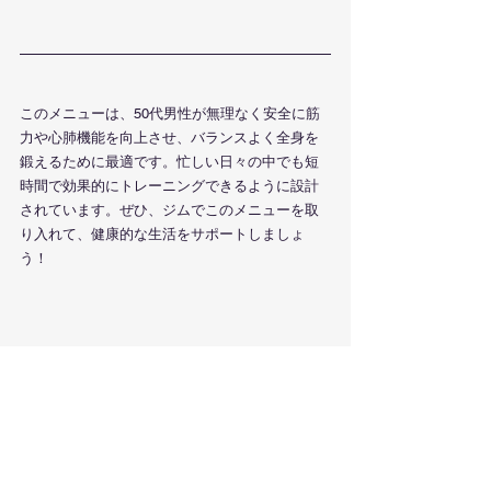
このメニューは、50代男性が無理なく安全に筋
力や心肺機能を向上させ、バランスよく全身を
鍛えるために最適です。忙しい日々の中でも短
時間で効果的にトレーニングできるように設計
されています。ぜひ、ジムでこのメニューを取
り入れて、健康的な生活をサポートしましょ
う！
🏋️‍♀️ 店舗情報は、こちらからご確認くだ
さい！
大船店