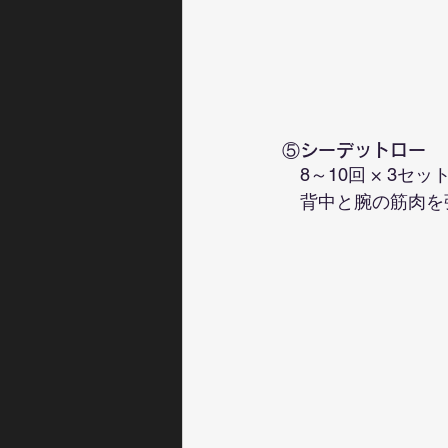
⑤シーデットロー
　8～10回 × 3セッ
　背中と腕の筋肉を