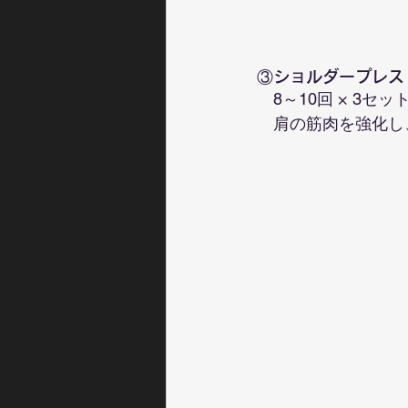
③ショルダープレス
　8～10回 × 3セッ
　肩の筋肉を強化し