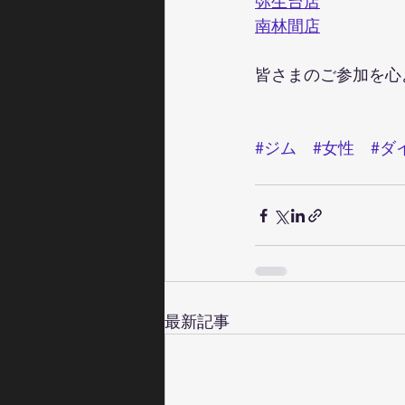
弥生台店
南林間店
皆さまのご参加を心
#ジム
#女性
#ダ
最新記事