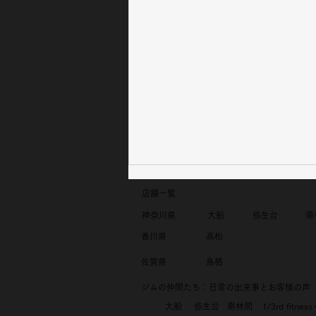
​店舗一覧
​神奈川県​
​大船
​弥生台
​
​香川県​
​高松
​佐賀県​
​鳥栖
ジムの仲間たち：日常の出来事とお客様の声​
​大船
​弥生台
南林間
1/3rd fitn
50歳から始めたフィットネス