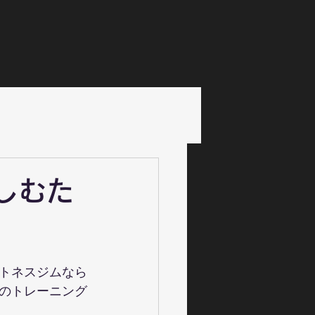
しむた
トネスジムなら
のトレーニング