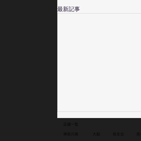
最新記事
​店舗一覧
​神奈川県​
​大船
​弥生台
​