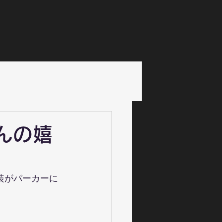
んの嬉
装がパーカーに