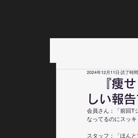
2024年12月11日
読了時間:
『痩せ
しい報告
会員さん：「前回T
なってるのにスッキ
スタッフ：「ほんと